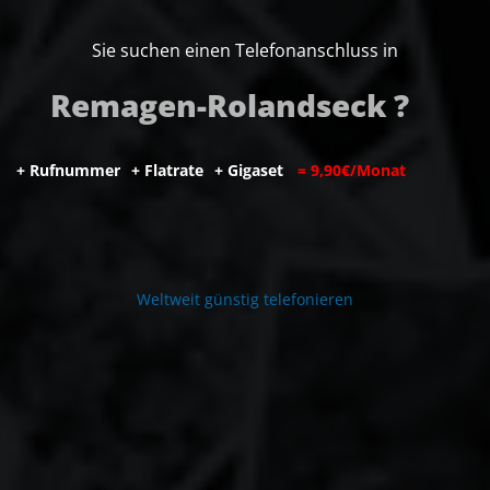
Sie suchen einen Telefonanschluss in
Remagen-Rolandseck ?
+
R
u
f
n
u
m
m
e
r
+
F
l
a
t
r
a
t
e
+
G
i
g
a
s
e
t
=
9
,
9
0
€
/
M
o
n
a
t
W
e
l
t
w
e
i
t
g
ü
n
s
t
i
g
t
e
l
e
f
o
n
i
e
r
e
n